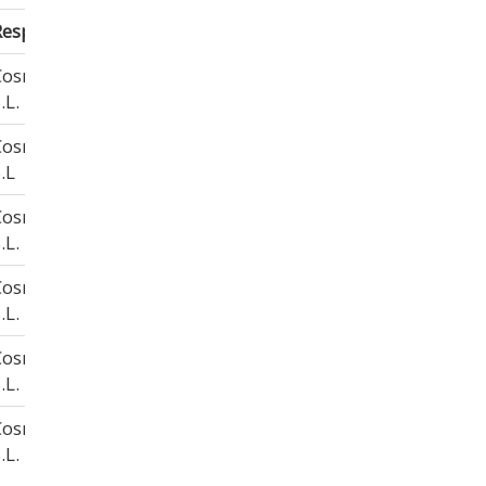
Responsable
Duración
Cosmo Media,
13 meses
.L.
Cosmo Media,
13 meses
.L
Cosmo Media,
13 meses
.L.
Cosmo Media,
13 meses
.L.
Cosmo Media,
24 horas
.L.
Cosmo Media,
64 horas
.L.