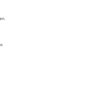
s
en.
os