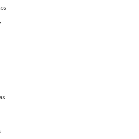
mos
y
as
e